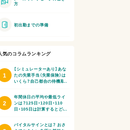
方
初出勤までの準備
人気のコラムランキング
【シミュレーターあり】あな
1
たの失業手当（失業保険）は
いくら？自己都合の待機期
間や受給条件、申請方法を
解説
年間休日の平均や最低ライ
2
ンは？125日・120日・110
日・105日は計算するとどの
くらい休める？
バイタルサインとは？ おさ