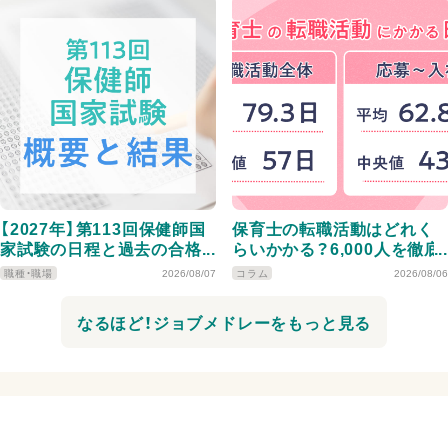
【2027年】第113回保健師国
保育士の転職活動はどれく
家試験の日程と過去の合格
らいかかる？6,000人を徹底
者数・合格率・合格基準、合格
分析！
職種・職場
2026/08/07
コラム
2026/08/06
者の実体験を紹介！
なるほど！ジョブメドレーをもっと見る