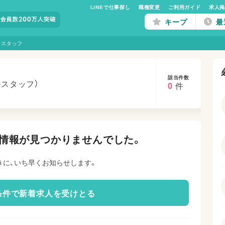
LINEで仕事探し
職種変更
ご利用ガイド
求人
キープ
最
務スタッフ
該当件数
務スタッフ）
0
件
情報が見つかりませんでした。
きに、いち早くお知らせします。
条件で新着求人を受けとる