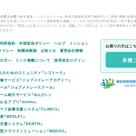
りの求人が見つかります。
ジョブメドレーは、医療介護福祉業界で納得のいく就職・復職・転職
業所の正社員、アルバイト・パート募集情報を掲載しています（2026年8月8日現在）。求人数
96%の方に「満足」とお答えいただいています。掲載している求人は、すべて契約事業所から
できます。
利用規約
外部送信ポリシー
ヘルプ
ミッション
お困りの方はこ
メドレー
転職体験談
お知らせ
運営会社情報
各種
えの方へ
リンク掲載について
採用担当ログイン
人のためのコミュニティ「シゴトーク」
修サービス「ジョブメドレーアカデミー」
ール「ジョブメドレースクール」
ーム紹介サービス「みんかい」
るアプリ「melmo」
ド診療支援システム「CLINICS」
「MEDLEY」
援システム「DENTIS」
型クラウドソリューション「MEDIXS」