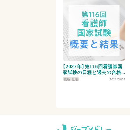
【2027年】第116回看護師国
家試験の日程と過去の合格
者数・合格率・合格基準、看護
職種・職場
2026/08/07
師の実体験を紹介！