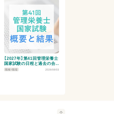
【2027年】第41回管理栄養士
国家試験の日程と過去の合
格者数・合格率・合格基準、医
職種・職場
2026/08/03
師の実体験を紹介！