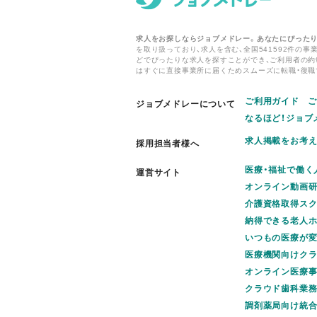
求人をお探しならジョブメドレー。あなたにぴった
を取り扱っており、求人を含む、全国541592件の事
どでぴったりな求人を探すことができ、ご利用者の約
はすぐに直接事業所に届くためスムーズに転職・復職
ご利用ガイド
ご
ジョブメドレーについて
なるほど！ジョブ
求人掲載をお考
採用担当者様へ
医療・福祉で働く
運営サイト
オンライン動画研
介護資格取得スク
納得できる老人ホ
いつもの医療が変わ
医療機関向けクラウ
オンライン医療事典
クラウド歯科業務支
調剤薬局向け統合