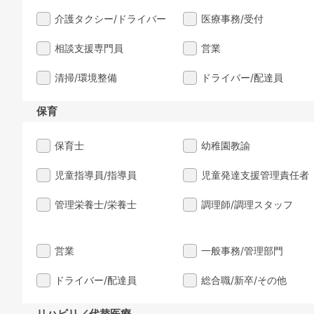
介護タクシー/ドライバー
医療事務/受付
相談支援専門員
営業
清掃/環境整備
ドライバー/配達員
保育
保育士
幼稚園教諭
児童指導員/指導員
児童発達支援管理責任者
管理栄養士/栄養士
調理師/調理スタッフ
営業
一般事務/管理部門
ドライバー/配達員
総合職/新卒/その他
リハビリ／代替医療