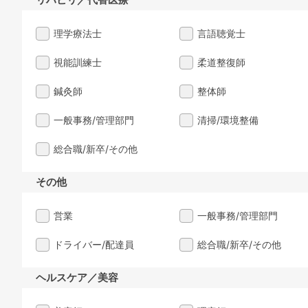
理学療法士
言語聴覚士
視能訓練士
柔道整復師
鍼灸師
整体師
一般事務/管理部門
清掃/環境整備
総合職/新卒/その他
その他
営業
一般事務/管理部門
ドライバー/配達員
総合職/新卒/その他
ヘルスケア／美容