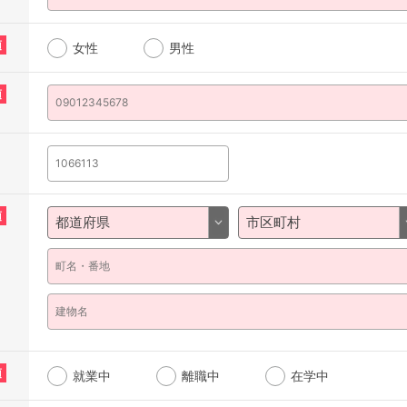
須
女性
男性
須
須
須
就業中
離職中
在学中