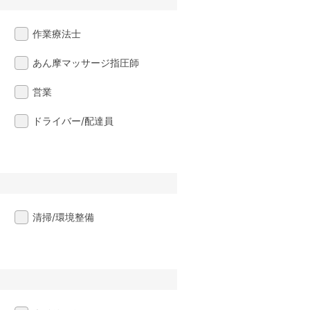
作業療法士
あん摩マッサージ指圧師
営業
ドライバー/配達員
清掃/環境整備