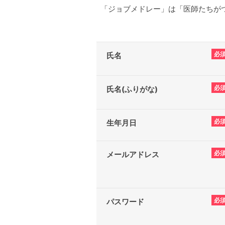
「ジョブメドレー」は「医師たちがつ
必
氏名
必
氏名(ふりがな)
必
生年月日
必
メールアドレス
必
パスワード