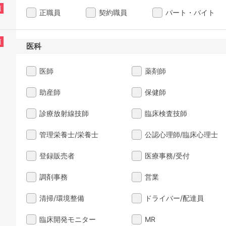
須
正職員
契約職員
パート・バイト
須
医科
医師
薬剤師
助産師
保健師
診療放射線技師
臨床検査技師
管理栄養士/栄養士
公認心理師/臨床心理士
登録販売者
医療事務/受付
調剤事務
営業
清掃/環境整備
ドライバー/配達員
臨床開発モニター
MR