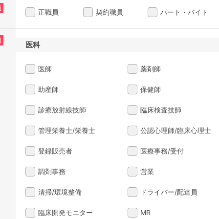
須
正職員
契約職員
パート・バイト
須
医科
医師
薬剤師
助産師
保健師
診療放射線技師
臨床検査技師
管理栄養士/栄養士
公認心理師/臨床心理士
登録販売者
医療事務/受付
調剤事務
営業
清掃/環境整備
ドライバー/配達員
臨床開発モニター
MR