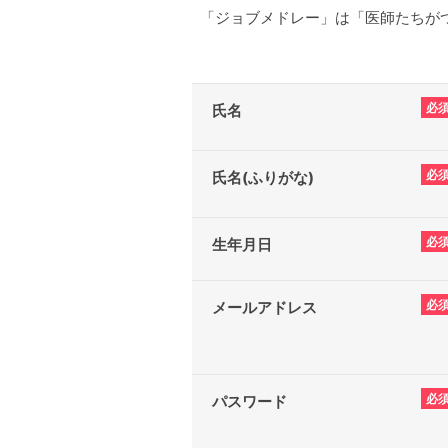
「ジョブメドレー」は「医師たちがつ
必
氏名
必
氏名(ふりがな)
必
生年月日
必
メールアドレス
必
パスワード