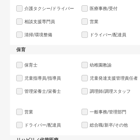
介護タクシー/ドライバー
医療事務/受付
相談支援専門員
営業
清掃/環境整備
ドライバー/配達員
保育
保育士
幼稚園教諭
児童指導員/指導員
児童発達支援管理責任者
管理栄養士/栄養士
調理師/調理スタッフ
営業
一般事務/管理部門
ドライバー/配達員
総合職/新卒/その他
リハビリ／代替医療