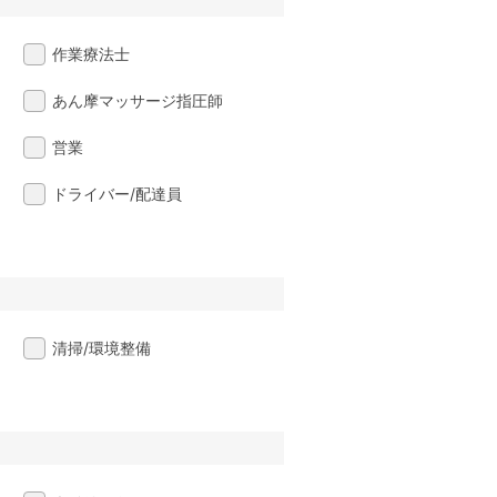
作業療法士
あん摩マッサージ指圧師
営業
ドライバー/配達員
清掃/環境整備