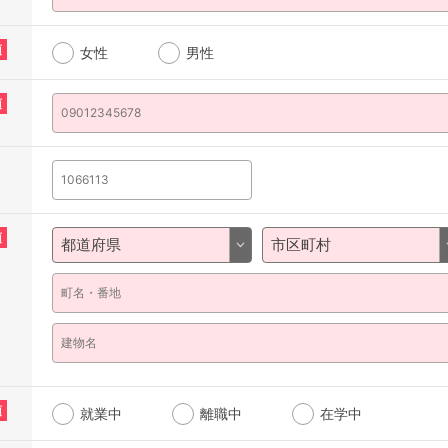
須
女性
男性
須
須
須
就業中
離職中
在学中