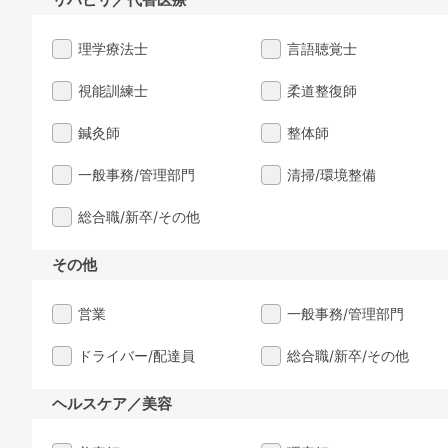
理学療法士
言語聴覚士
視能訓練士
柔道整復師
鍼灸師
整体師
一般事務/管理部門
清掃/環境整備
総合職/新卒/その他
その他
営業
一般事務/管理部門
ドライバー/配達員
総合職/新卒/その他
ヘルスケア／美容