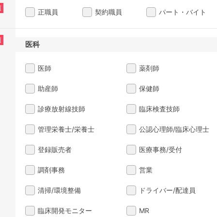
須
正職員
契約職員
パート・バイト
須
医科
医師
薬剤師
助産師
保健師
診療放射線技師
臨床検査技師
管理栄養士/栄養士
公認心理師/臨床心理士
登録販売者
医療事務/受付
調剤事務
営業
清掃/環境整備
ドライバー/配達員
臨床開発モニター
MR