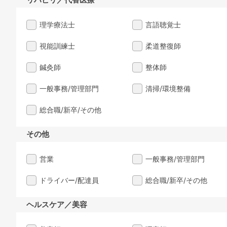
理学療法士
言語聴覚士
視能訓練士
柔道整復師
鍼灸師
整体師
一般事務/管理部門
清掃/環境整備
総合職/新卒/その他
その他
営業
一般事務/管理部門
ドライバー/配達員
総合職/新卒/その他
ヘルスケア／美容