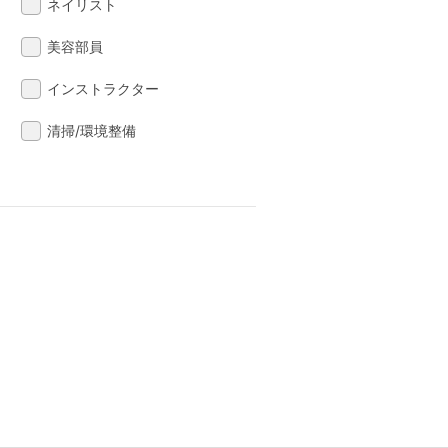
ネイリスト
美容部員
インストラクター
清掃/環境整備
る