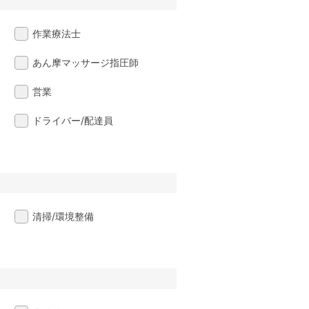
作業療法士
あん摩マッサージ指圧師
営業
ドライバー/配達員
清掃/環境整備