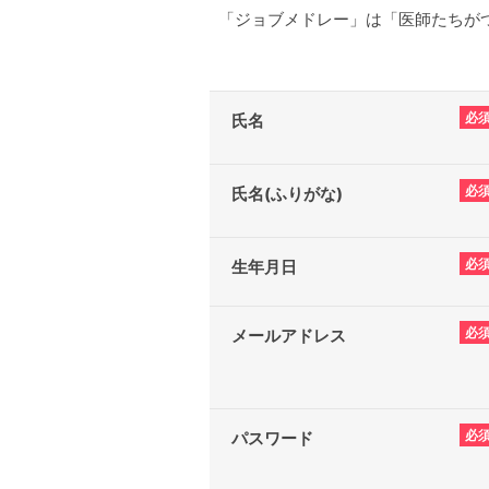
「ジョブメドレー」は「医師たちがつ
必
氏名
必
氏名(ふりがな)
必
生年月日
必
メールアドレス
必
パスワード