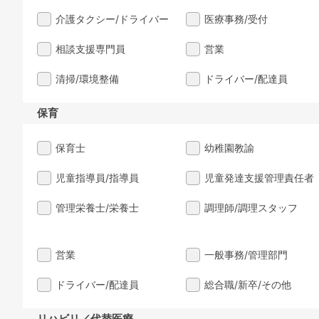
介護タクシー/ドライバー
医療事務/受付
相談支援専門員
営業
清掃/環境整備
ドライバー/配達員
保育
保育士
幼稚園教諭
児童指導員/指導員
児童発達支援管理責任者
管理栄養士/栄養士
調理師/調理スタッフ
営業
一般事務/管理部門
ドライバー/配達員
総合職/新卒/その他
リハビリ／代替医療