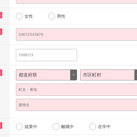
須
女性
男性
須
須
須
就業中
離職中
在学中