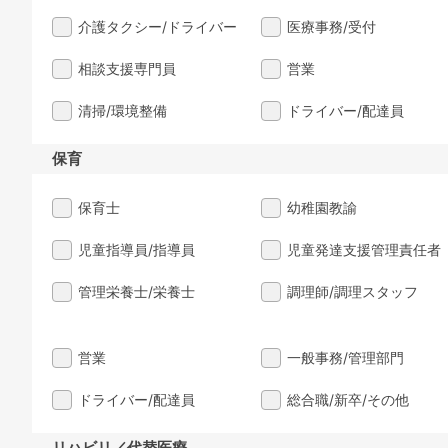
介護タクシー/ドライバー
医療事務/受付
相談支援専門員
営業
清掃/環境整備
ドライバー/配達員
保育
保育士
幼稚園教諭
児童指導員/指導員
児童発達支援管理責任者
管理栄養士/栄養士
調理師/調理スタッフ
営業
一般事務/管理部門
ドライバー/配達員
総合職/新卒/その他
リハビリ／代替医療