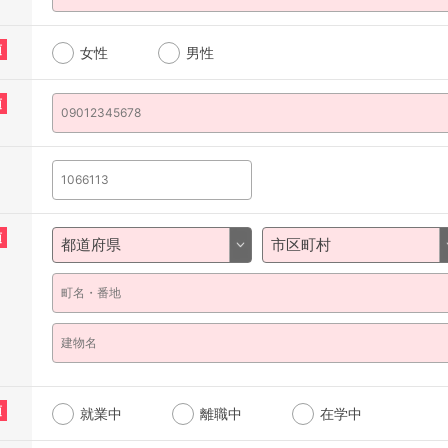
須
女性
男性
須
須
須
就業中
離職中
在学中