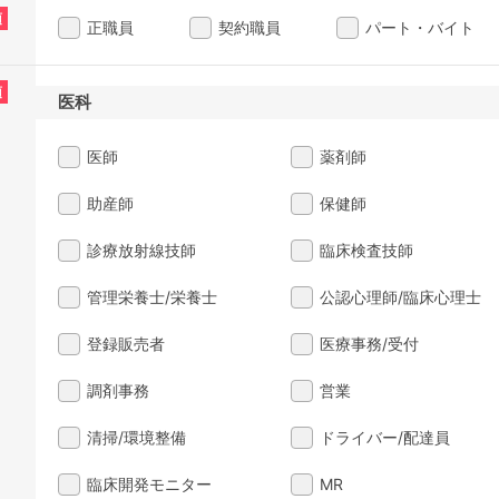
須
正職員
契約職員
パート・バイト
須
医科
医師
薬剤師
助産師
保健師
診療放射線技師
臨床検査技師
管理栄養士/栄養士
公認心理師/臨床心理士
登録販売者
医療事務/受付
調剤事務
営業
清掃/環境整備
ドライバー/配達員
臨床開発モニター
MR