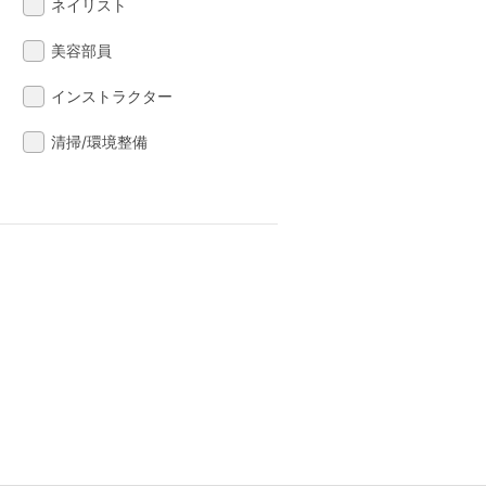
ネイリスト
美容部員
インストラクター
清掃/環境整備
る