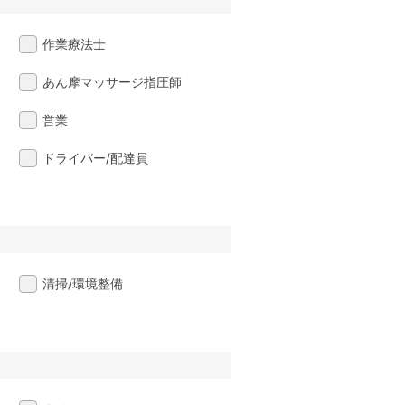
作業療法士
あん摩マッサージ指圧師
営業
ドライバー/配達員
清掃/環境整備