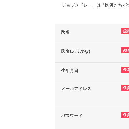
「ジョブメドレー」は「医師たちがつ
必
氏名
必
氏名(ふりがな)
必
生年月日
必
メールアドレス
必
パスワード