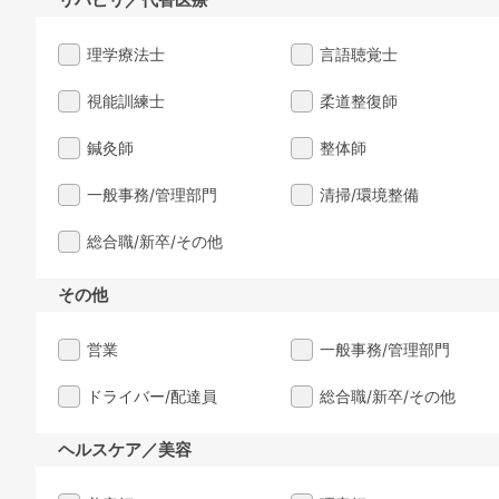
理学療法士
言語聴覚士
視能訓練士
柔道整復師
鍼灸師
整体師
一般事務/管理部門
清掃/環境整備
総合職/新卒/その他
その他
営業
一般事務/管理部門
ドライバー/配達員
総合職/新卒/その他
ヘルスケア／美容