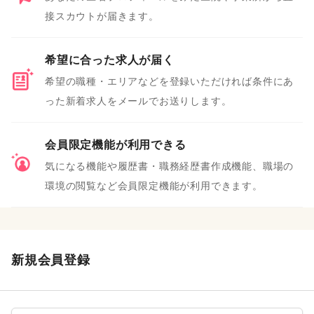
接スカウトが届きます。
希望に合った求人が届く
希望の職種・エリアなどを登録いただければ条件にあ
った新着求人をメールでお送りします。
会員限定機能が利用できる
気になる機能や履歴書・職務経歴書作成機能、職場の
環境の閲覧など会員限定機能が利用できます。
新規会員登録