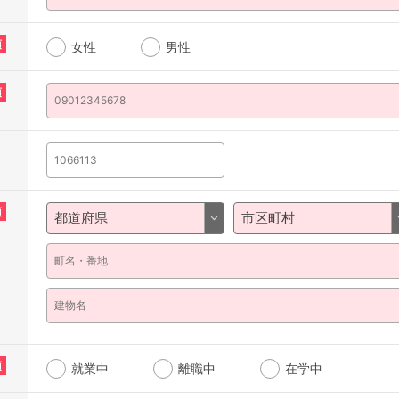
須
女性
男性
須
須
須
就業中
離職中
在学中