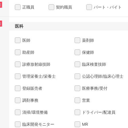
須
正職員
契約職員
パート・バイト
須
医科
医師
薬剤師
助産師
保健師
診療放射線技師
臨床検査技師
管理栄養士/栄養士
公認心理師/臨床心理士
登録販売者
医療事務/受付
調剤事務
営業
清掃/環境整備
ドライバー/配達員
臨床開発モニター
MR