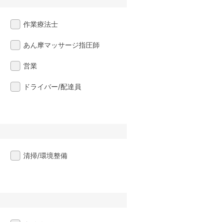
作業療法士
あん摩マッサージ指圧師
営業
ドライバー/配達員
清掃/環境整備