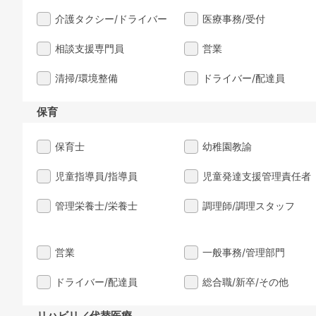
介護タクシー/ドライバー
医療事務/受付
相談支援専門員
営業
清掃/環境整備
ドライバー/配達員
保育
保育士
幼稚園教諭
児童指導員/指導員
児童発達支援管理責任者
管理栄養士/栄養士
調理師/調理スタッフ
営業
一般事務/管理部門
ドライバー/配達員
総合職/新卒/その他
リハビリ／代替医療