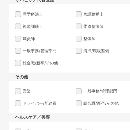
理学療法士
言語聴覚士
視能訓練士
柔道整復師
鍼灸師
整体師
一般事務/管理部門
清掃/環境整備
総合職/新卒/その他
その他
営業
一般事務/管理部門
ドライバー/配達員
総合職/新卒/その他
ヘルスケア／美容