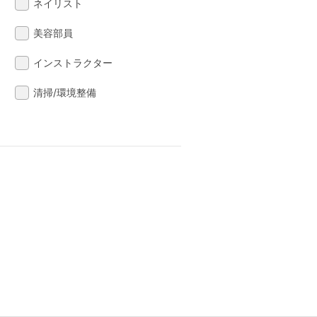
ネイリスト
美容部員
インストラクター
清掃/環境整備
る