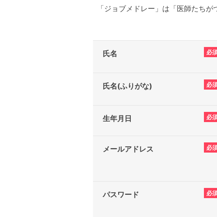
「ジョブメドレー」は「医師たちがつ
必
氏名
必
氏名(ふりがな)
必
生年月日
必
メールアドレス
必
パスワード