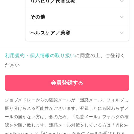
リハビリ／代替医療
その他
ヘルスケア／美容
利用規約・個人情報の取り扱い
に同意の上、ご登録く
ださい
会員登録する
ジョブメドレーからの確認メールが「迷惑メール」フォルダに
振り分けられる可能性がございます。登録したにも関わらずメ
ールの届かない方は、念のため、「迷惑メール」フォルダの確
認をお願い致します。迷惑メール対策をしている方は「@job-
medley.com」と「@medley.jp」からのメールを受けとれる