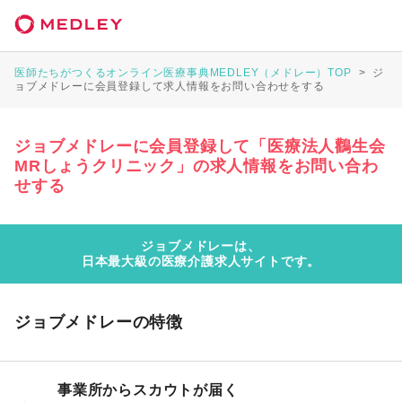
医師たちがつくるオンライン医療事典MEDLEY（メドレー）TOP
>
ジ
ョブメドレーに会員登録して求人情報をお問い合わせをする
ジョブメドレーに会員登録して「医療法人鸛生会
MRしょうクリニック」の求人情報をお問い合わ
せする
ジョブメドレーは、
日本最大級の医療介護求人サイトです。
ジョブメドレーの特徴
事業所からスカウトが届く