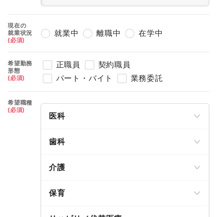
現在の
就業中
離職中
在学中
就業状況
(必須)
希望勤務
正職員
契約職員
形態
パート・バイト
業務委託
(必須)
希望職種
(必須)
医科
歯科
介護
保育