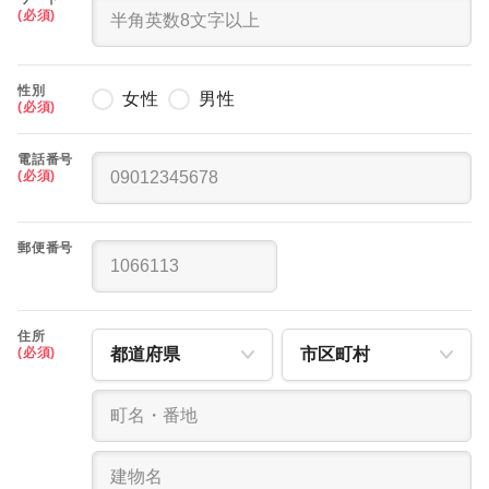
(必須)
性別
女性
男性
(必須)
電話番号
(必須)
郵便番号
住所
(必須)