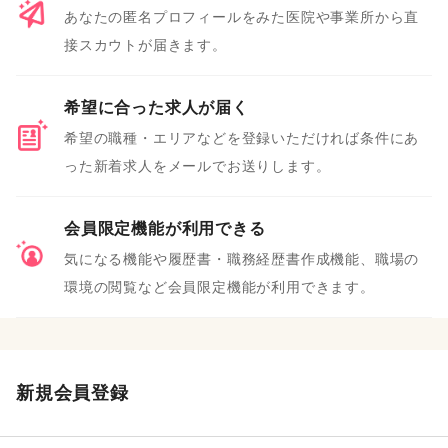
あなたの匿名プロフィールをみた医院や事業所から直
接スカウトが届きます。
希望に合った求人が届く
希望の職種・エリアなどを登録いただければ条件にあ
った新着求人をメールでお送りします。
会員限定機能が利用できる
気になる機能や履歴書・職務経歴書作成機能、職場の
環境の閲覧など会員限定機能が利用できます。
新規会員登録