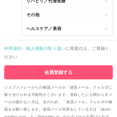
リハビリ／代替医療
その他
ヘルスケア／美容
利用規約・個人情報の取り扱い
に同意の上、ご登録く
ださい
会員登録する
ジョブメドレーからの確認メールが「迷惑メール」フォルダに
振り分けられる可能性がございます。登録したにも関わらずメ
ールの届かない方は、念のため、「迷惑メール」フォルダの確
認をお願い致します。迷惑メール対策をしている方は「@job-
medley.com」と「@medley.jp」からのメールを受けとれる