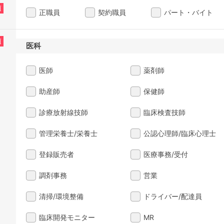
須
正職員
契約職員
パート・バイト
須
医科
医師
薬剤師
助産師
保健師
診療放射線技師
臨床検査技師
管理栄養士/栄養士
公認心理師/臨床心理士
登録販売者
医療事務/受付
調剤事務
営業
清掃/環境整備
ドライバー/配達員
臨床開発モニター
MR