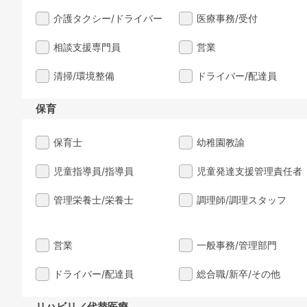
介護タクシー/ドライバー
医療事務/受付
相談支援専門員
営業
清掃/環境整備
ドライバー/配達員
保育
保育士
幼稚園教諭
児童指導員/指導員
児童発達支援管理責任者
管理栄養士/栄養士
調理師/調理スタッフ
営業
一般事務/管理部門
ドライバー/配達員
総合職/新卒/その他
リハビリ／代替医療