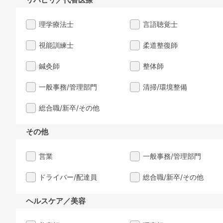
理学療法士
言語聴覚士
視能訓練士
柔道整復師
鍼灸師
整体師
一般事務/管理部門
清掃/環境整備
総合職/新卒/その他
その他
営業
一般事務/管理部門
ドライバー/配達員
総合職/新卒/その他
ヘルスケア／美容