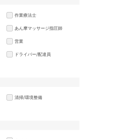
作業療法士
あん摩マッサージ指圧師
営業
ドライバー/配達員
清掃/環境整備