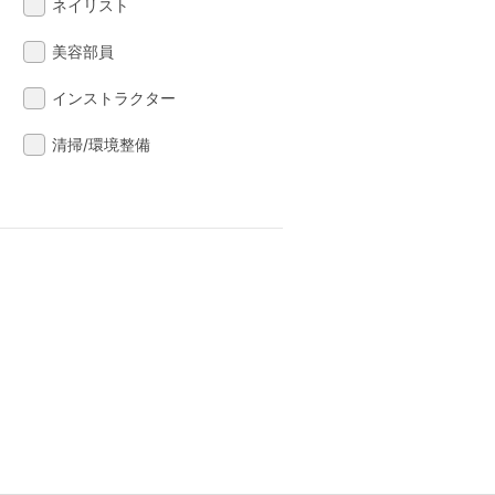
ネイリスト
美容部員
インストラクター
清掃/環境整備
る