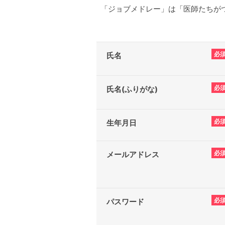
「ジョブメドレー」は「医師たちがつ
必
氏名
必
氏名(ふりがな)
必
生年月日
必
メールアドレス
必
パスワード