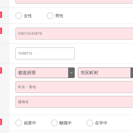
須
女性
男性
須
須
須
就業中
離職中
在学中