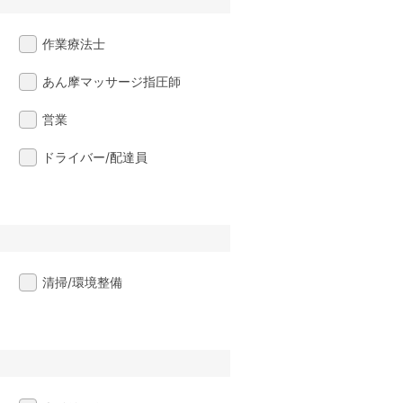
作業療法士
あん摩マッサージ指圧師
営業
ドライバー/配達員
清掃/環境整備