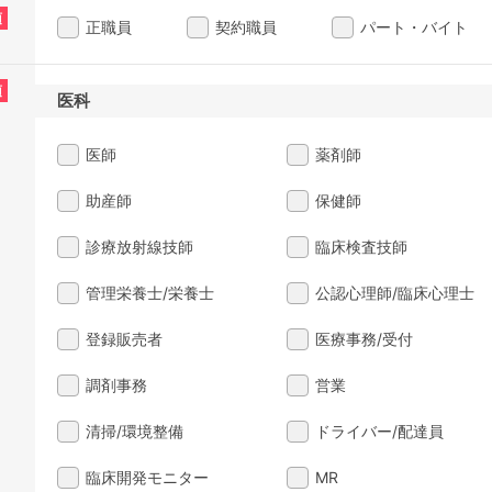
須
正職員
契約職員
パート・バイト
須
医科
医師
薬剤師
助産師
保健師
診療放射線技師
臨床検査技師
管理栄養士/栄養士
公認心理師/臨床心理士
登録販売者
医療事務/受付
調剤事務
営業
清掃/環境整備
ドライバー/配達員
臨床開発モニター
MR