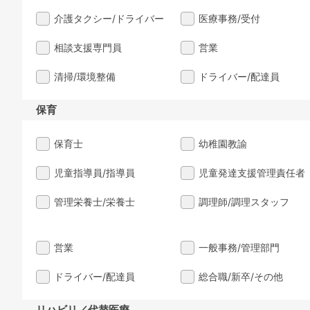
介護タクシー/ドライバー
医療事務/受付
相談支援専門員
営業
清掃/環境整備
ドライバー/配達員
保育
保育士
幼稚園教諭
児童指導員/指導員
児童発達支援管理責任者
管理栄養士/栄養士
調理師/調理スタッフ
営業
一般事務/管理部門
ドライバー/配達員
総合職/新卒/その他
リハビリ／代替医療