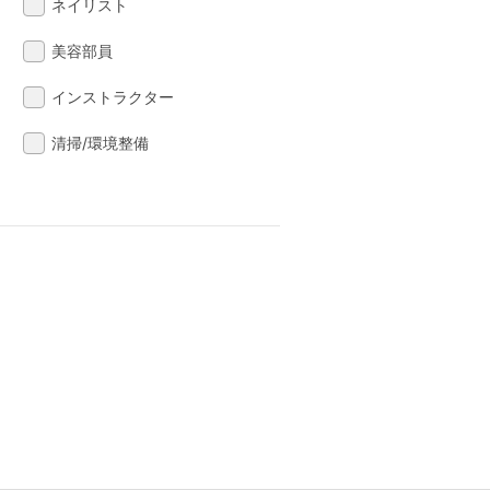
ネイリスト
美容部員
インストラクター
清掃/環境整備
る