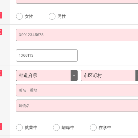
須
女性
男性
須
須
須
就業中
離職中
在学中