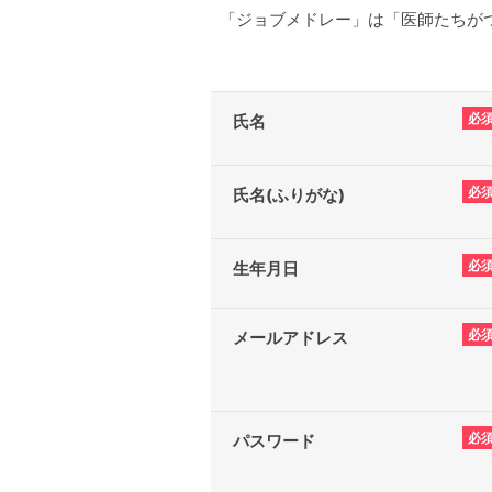
「ジョブメドレー」は「医師たちがつ
必
氏名
必
氏名(ふりがな)
必
生年月日
必
メールアドレス
必
パスワード