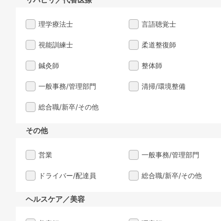
理学療法士
言語聴覚士
視能訓練士
柔道整復師
鍼灸師
整体師
一般事務/管理部門
清掃/環境整備
総合職/新卒/その他
その他
営業
一般事務/管理部門
ドライバー/配達員
総合職/新卒/その他
ヘルスケア／美容