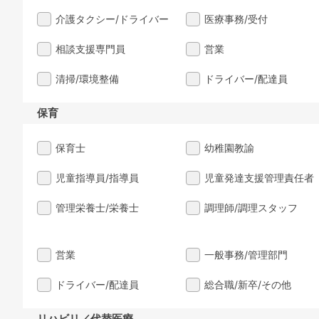
介護タクシー/ドライバー
医療事務/受付
相談支援専門員
営業
清掃/環境整備
ドライバー/配達員
保育
保育士
幼稚園教諭
児童指導員/指導員
児童発達支援管理責任者
管理栄養士/栄養士
調理師/調理スタッフ
営業
一般事務/管理部門
ドライバー/配達員
総合職/新卒/その他
リハビリ／代替医療