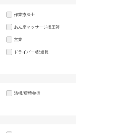
作業療法士
あん摩マッサージ指圧師
営業
ドライバー/配達員
清掃/環境整備