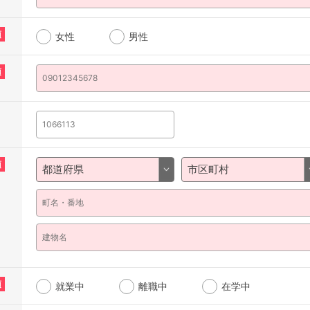
須
女性
男性
須
須
須
就業中
離職中
在学中