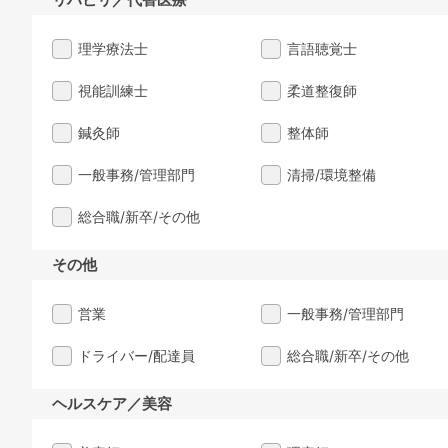
理学療法士
言語聴覚士
視能訓練士
柔道整復師
鍼灸師
整体師
一般事務/管理部門
清掃/環境整備
総合職/新卒/その他
その他
営業
一般事務/管理部門
ドライバー/配達員
総合職/新卒/その他
ヘルスケア／美容