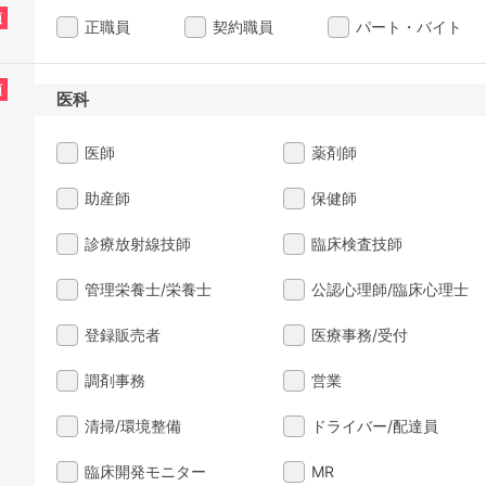
須
正職員
契約職員
パート・バイト
須
医科
医師
薬剤師
助産師
保健師
診療放射線技師
臨床検査技師
管理栄養士/栄養士
公認心理師/臨床心理士
登録販売者
医療事務/受付
調剤事務
営業
清掃/環境整備
ドライバー/配達員
臨床開発モニター
MR