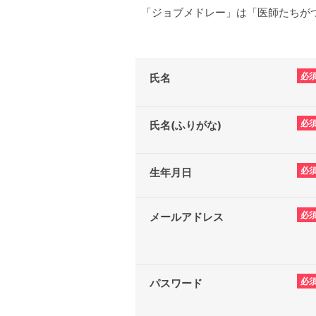
「ジョブメドレー」は「医師たちがつ
必
氏名
必
氏名(ふりがな)
必
生年月日
必
メールアドレス
必
パスワード