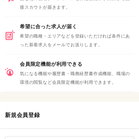
接スカウトが届きます。
希望に合った求人が届く
希望の職種・エリアなどを登録いただければ条件にあ
った新着求人をメールでお送りします。
会員限定機能が利用できる
気になる機能や履歴書・職務経歴書作成機能、職場の
環境の閲覧など会員限定機能が利用できます。
新規会員登録