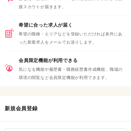
接スカウトが届きます。
希望に合った求人が届く
希望の職種・エリアなどを登録いただければ条件にあ
った新着求人をメールでお送りします。
会員限定機能が利用できる
気になる機能や履歴書・職務経歴書作成機能、職場の
環境の閲覧など会員限定機能が利用できます。
新規会員登録