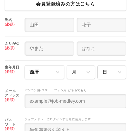
会員登録済みの方はこちら
氏名
(必須)
ふりがな
(必須)
生年月日
(必須)
パソコン用/スマートフォン用 どちらでも可
メール
アドレス
(必須)
ジョブメドレーにログインする際に使用します
パス
ワード
(必須)