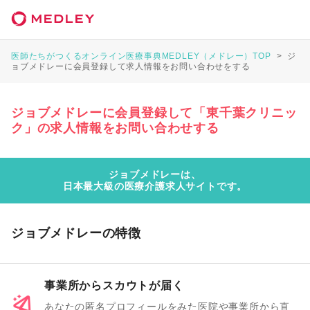
医師たちがつくるオンライン医療事典MEDLEY（メドレー）TOP
>
ジ
ョブメドレーに会員登録して求人情報をお問い合わせをする
ジョブメドレーに会員登録して「東千葉クリニッ
ク」の求人情報をお問い合わせする
ジョブメドレーは、
日本最大級の医療介護求人サイトです。
ジョブメドレーの特徴
事業所からスカウトが届く
あなたの匿名プロフィールをみた医院や事業所から直