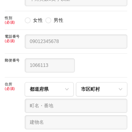
性別
女性
男性
(必須)
電話番号
(必須)
郵便番号
住所
(必須)