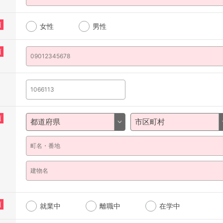
須
女性
男性
須
須
須
就業中
離職中
在学中