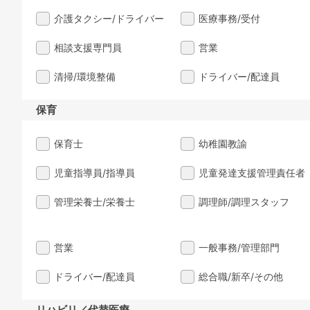
介護タクシー/ドライバー
医療事務/受付
相談支援専門員
営業
清掃/環境整備
ドライバー/配達員
保育
保育士
幼稚園教諭
児童指導員/指導員
児童発達支援管理責任者
管理栄養士/栄養士
調理師/調理スタッフ
営業
一般事務/管理部門
ドライバー/配達員
総合職/新卒/その他
リハビリ／代替医療