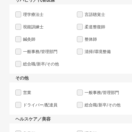
理学療法士
言語聴覚士
視能訓練士
柔道整復師
鍼灸師
整体師
一般事務/管理部門
清掃/環境整備
総合職/新卒/その他
その他
営業
一般事務/管理部門
ドライバー/配達員
総合職/新卒/その他
ヘルスケア／美容