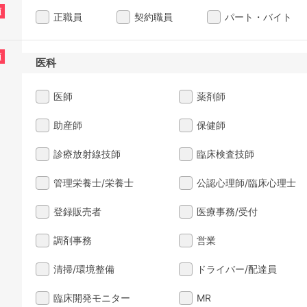
須
正職員
契約職員
パート・バイト
須
医科
医師
薬剤師
助産師
保健師
診療放射線技師
臨床検査技師
管理栄養士/栄養士
公認心理師/臨床心理士
登録販売者
医療事務/受付
調剤事務
営業
清掃/環境整備
ドライバー/配達員
臨床開発モニター
MR