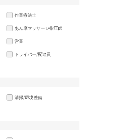
作業療法士
あん摩マッサージ指圧師
営業
ドライバー/配達員
清掃/環境整備