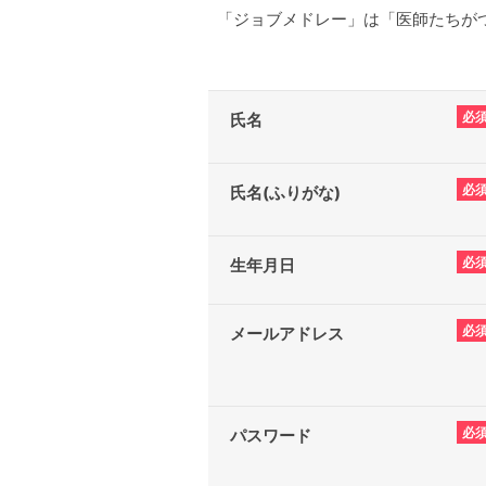
「ジョブメドレー」は「医師たちがつ
必
氏名
必
氏名(ふりがな)
必
生年月日
必
メールアドレス
必
パスワード