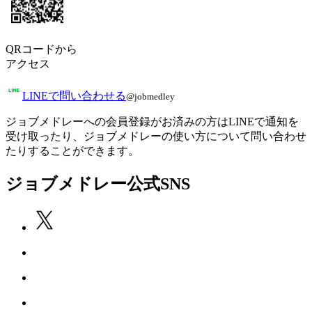
QRコードから
アクセス
LINEで問い合わせる
@jobmedley
ジョブメドレーへの会員登録がお済みの方はLINEで通知を
受け取ったり、ジョブメドレーの使い方について問い合わせ
たりすることができます。
ジョブメドレー公式SNS