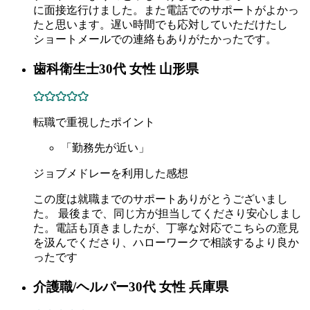
に面接迄行けました。また電話でのサポートがよかっ
たと思います。遅い時間でも応対していただけたし
ショートメールでの連絡もありがたかったです。
歯科衛生士
3
0代
女性
山形県
転職で重視したポイント
「勤務先が近い」
ジョブメドレーを利用した感想
この度は就職までのサポートありがとうございまし
た。 最後まで、同じ方が担当してくださり安心しまし
た。電話も頂きましたが、丁寧な対応でこちらの意見
を汲んでくださり、ハローワークで相談するより良か
ったです
介護職/ヘルパー
3
0代
女性
兵庫県