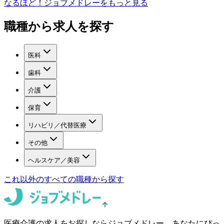
なるほど！ジョブメドレーをもっと見る
職種から求人を探す
医科
歯科
介護
保育
リハビリ／代替医療
その他
ヘルスケア／美容
これ以外のすべての職種から探す
医療介護の求人をお探しならジョブメドレー。あなたにぴっ