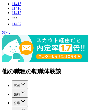
11415
11416
11417
11437
次へ
他の職種の転職体験談
医科
歯科
介護