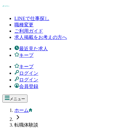
LINEで仕事探し
職種変更
ご利用ガイド
求人掲載をお考えの方へ
最近見た求人
キープ
キープ
ログイン
ログイン
会員登録
メニュー
ホーム
転職体験談