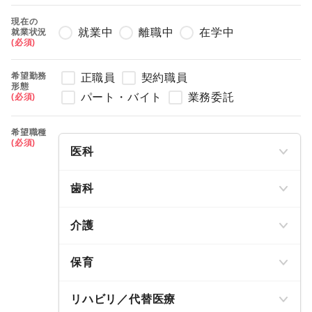
現在の
就業中
離職中
在学中
就業状況
(必須)
希望勤務
正職員
契約職員
形態
パート・バイト
業務委託
(必須)
希望職種
(必須)
医科
歯科
介護
保育
リハビリ／代替医療