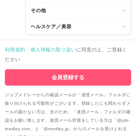
その他
ヘルスケア／美容
利用規約・個人情報の取り扱い
に同意の上、ご登録く
ださい
会員登録する
ジョブメドレーからの確認メールが「迷惑メール」フォルダに
振り分けられる可能性がございます。登録したにも関わらずメ
ールの届かない方は、念のため、「迷惑メール」フォルダの確
認をお願い致します。迷惑メール対策をしている方は「@job-
medley.com」と「@medley.jp」からのメールを受けとれる