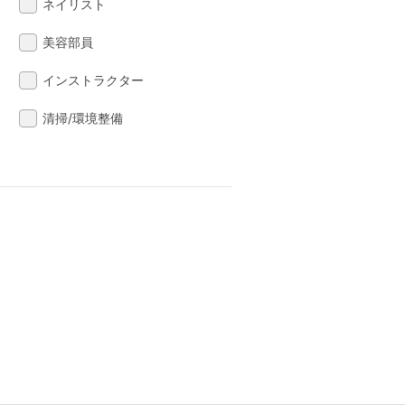
ネイリスト
美容部員
インストラクター
清掃/環境整備
る