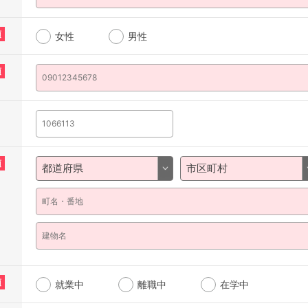
須
女性
男性
須
須
須
就業中
離職中
在学中