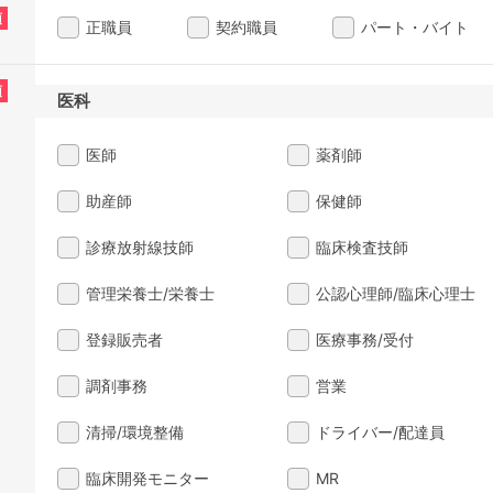
須
正職員
契約職員
パート・バイト
須
医科
医師
薬剤師
助産師
保健師
診療放射線技師
臨床検査技師
管理栄養士/栄養士
公認心理師/臨床心理士
登録販売者
医療事務/受付
調剤事務
営業
清掃/環境整備
ドライバー/配達員
臨床開発モニター
MR