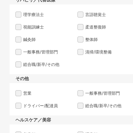
理学療法士
言語聴覚士
視能訓練士
柔道整復師
鍼灸師
整体師
一般事務/管理部門
清掃/環境整備
総合職/新卒/その他
その他
営業
一般事務/管理部門
ドライバー/配達員
総合職/新卒/その他
ヘルスケア／美容