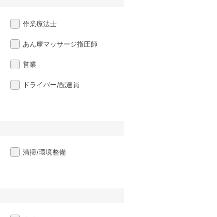
作業療法士
あん摩マッサージ指圧師
営業
ドライバー/配達員
清掃/環境整備