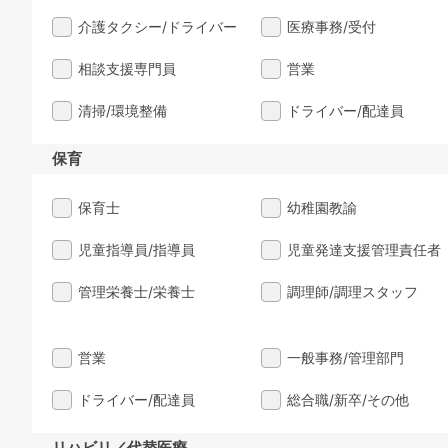
介護タクシー/ドライバー
医療事務/受付
相談支援専門員
営業
清掃/環境整備
ドライバー/配達員
保育
保育士
幼稚園教諭
児童指導員/指導員
児童発達支援管理責任者
管理栄養士/栄養士
調理師/調理スタッフ
営業
一般事務/管理部門
ドライバー/配達員
総合職/新卒/その他
リハビリ／代替医療