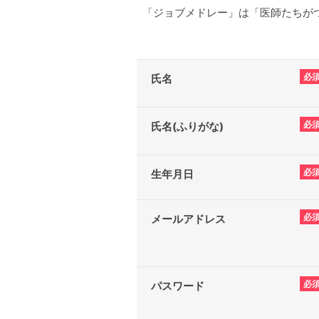
「ジョブメドレー」は「医師たちがつ
必
氏名
必
氏名(ふりがな)
必
生年月日
必
メールアドレス
必
パスワード