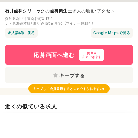
石井歯科クリニック
の
歯科衛生士
求人の地図・アクセス
愛知県刈谷市東刈谷町3-17-1
ＪＲ東海道本線「東刈谷」駅 徒歩9分（マイカー通勤可）
求人詳細に戻る
応募画面へ進む
簡単&
すぐできます
キープする
キープして会員登録すると
スカウトされやすい！
近くの似ている求人