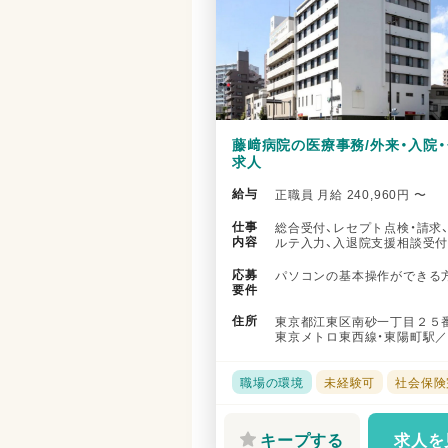
藤﨑病院の医療事務/外来・入院
求人
給与
正職員 月給 240,960円 〜
仕事
総合受付、レセプト点検・請求
内容
ルテ入力、入退院支援相談受
応募
パソコンの基本操作ができる
要件
住所
東京都江東区南砂一丁目２５
東京メトロ東西線・東陽町駅
下鉄新宿線・西大島駅からバスで
職場の環境
未経験可
社会保険
キープする
求人を