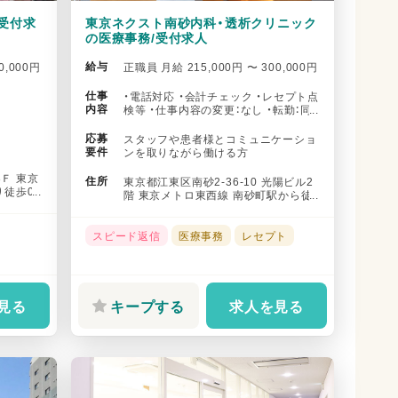
受付求
東京ネクスト南砂内科・透析クリニック
の医療事務/受付求人
給与
0,000円
正職員 月給 215,000円 〜 300,000円
仕事
・電話対応 ・会計チェック ・レセプト点
内容
検等 ・仕事内容の変更：なし ・転勤：同
法人内の東京ネクスト...
応募
スタッフや患者様とコミュニケーショ
要件
ンを取りながら働ける方
3Ｆ 東京
住所
東京都江東区南砂2-36-10 光陽ビル2
り徒歩0
階 東京メトロ東西線 南砂町駅から徒
歩で6分 東京メトロ東...
スピード返信
医療事務
レセプト
見る
キープする
求人を見る