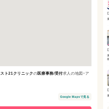
【
スト21クリニック
の
医療事務/受付
求人の地図・ア
【