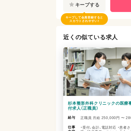
キープする
キープして会員登録すると
スカウトされやすい！
近くの似ている求人
杉本整形外科クリニックの医療事
付求人（正職員）
給与
正職員 月給 250,000円 〜 28
仕事
・受付、会計、電話対応 ・患者