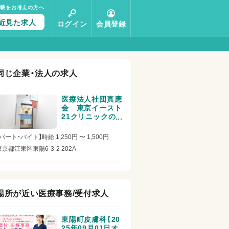
掲載をお考えの方へ
近見た求人
ログイン
会員登録
同じ企業・法人の求人
医療法人社団真應
会 東京イースト
21クリニックの
医療事務/受付求
人
【パート・バイト】時給 1,250円 〜 1,500円
東京都江東区東陽6-3-2 202A
場所が近い医療事務/受付求人
東陽町皮膚科【20
25年09月01日オ