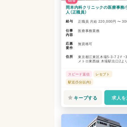
NEW
岡本内科クリニックの医療事務/
人（正職員）
給与
正職員 月給 220,000円 〜 30
仕事
医療事務業務
内容
応募
無資格可
要件
住所
東京都江東区木場5-3-7 2Ｆ・
メトロ東西線 木場駅出口2よ
分
スピード返信
レセプト
駅近(5分以内)
キープする
求人を