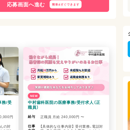
応募画面へ進む
簡単&
すぐできます
NEW
務/受
中村歯科医院の医療事務/受付求人（正
職員）
給与
0,000円
正職員 月給 240,000円 〜
仕事
さんの対
【具体的な仕事内容】 受付業務、電話対