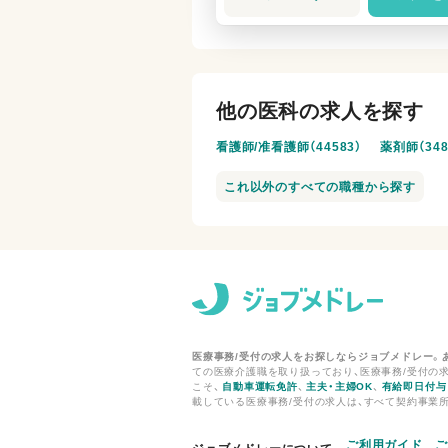
他の医科の求人を探す
看護師/准看護師（44583）
薬剤師（348
これ以外のすべての職種から探す
医療事務/受付の求人をお探しならジョブメドレー。
ての医療介護職を取り扱っており、医療事務/受付の求
こそ、
自動車運転免許
、
主夫・主婦OK
、
有給即日付与
載している医療事務/受付の求人は、すべて契約事業
ご利用ガイド
ご