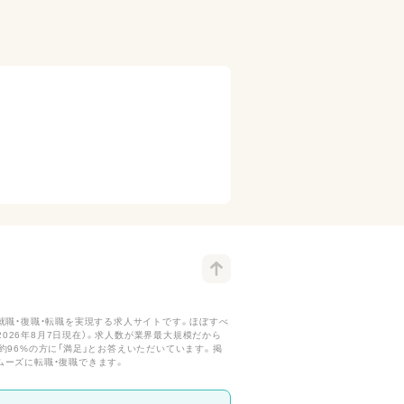
就職・復職・転職を実現する求人サイトです。ほぼすべ
026年8月7日現在）。求人数が業界最大規模だから
約96%の方に「満足」とお答えいただいています。掲
ムーズに転職・復職できます。