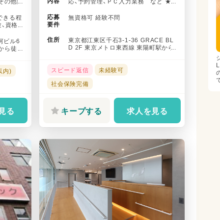
内容
・その他関
応、予約管理、ＰＣ入力業務 など ★
常時複数名の体制で診療にあ...
応募
できる程
無資格可 経験不問
要件
験、資格
住所
東京都江東区千石3-1-36 GRACE BL
玉河ビル6
D 2F 東京メトロ東西線 東陽町駅から
から徒
徒歩で15分 ...
スピード返信
未経験可
以内)
社会保険完備
見る
キープする
求人を見る