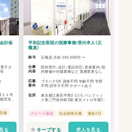
・会計係
平和記念医院の医療事務/受付求人（正
職員）
給与
正職員 月給 240,000円 〜
仕事
、電子カ
院内受付、会計、電話対応、患者案内、院
内容
付等
内整備や付随業務など 業務変更なし
応募
方
ブランクOK 資格不問 年齢不問 学歴
要件
不問 語学力不問 サポートあり
番１１号
住所
東京都江東区平野2-11-5 パシフィッ
／都営地
ク第二門前仲町2階 東京メトロ半蔵門
...
線 清澄白河駅から徒歩で...
完備
スピード返信
社会保険完備
週休2日
見る
キープする
求人を見る