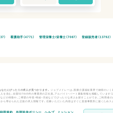
37）
看護助手（4771）
管理栄養士/栄養士（7087）
登録販売者（13792）
あなたにぴったりの求人が見つかります。
ジョブメドレーは、医療介護福祉業界で納得のいく
人を含む、全国537845件の事業所の正社員、アルバイト・パート募集情報を掲載しています（2
などの特徴や、ご希望の年収・時給・月給などでぴったりな求人を探すことができ、ご利用者の
所から寄せられた正規の求人情報です。応募いただいた内容はすぐに直接事業所に届くためス
利用規約
外部送信ポリシー
ヘルプ
ミッション