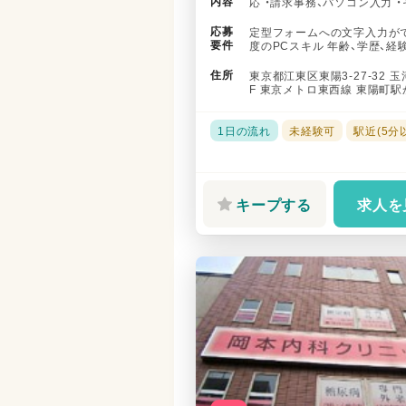
内容
応 ・請求事務、パソコン入力 
連する雑務 従事すべき...
応募
定型フォームへの文字入力が
要件
度のPCスキル 年齢、学歴、経
不問
住所
東京都江東区東陽3-27-32 
F 東京メトロ東西線 東陽町駅
歩で2分 東京メトロ東...
1日の流れ
未経験可
駅近(5分
キープする
求人を