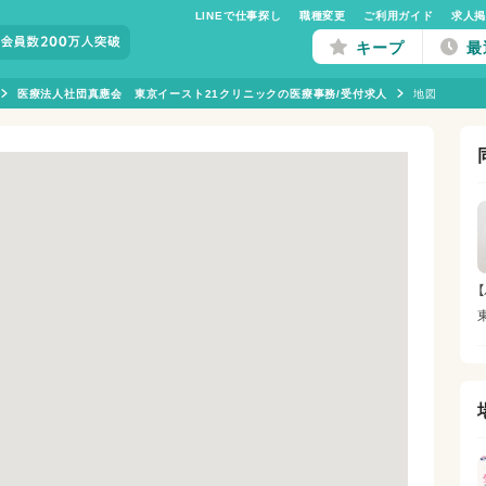
LINEで仕事探し
職種変更
ご利用ガイド
求人
キープ
最
医療法人社団真應会 東京イースト21クリニックの医療事務/受付求人
地図