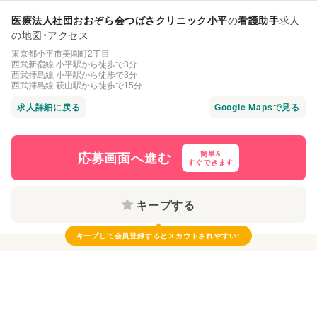
医療法人社団おおぞら会つばさクリニック小平
の
看護助手
求人
の地図・アクセス
東京都小平市美園町2丁目
西武新宿線 小平駅から徒歩で3分
西武拝島線 小平駅から徒歩で3分
西武拝島線 萩山駅から徒歩で15分
求人詳細に戻る
応募画面へ進む
簡単&
すぐできます
キープする
キープして会員登録すると
スカウトされやすい！
近くの似ている求人