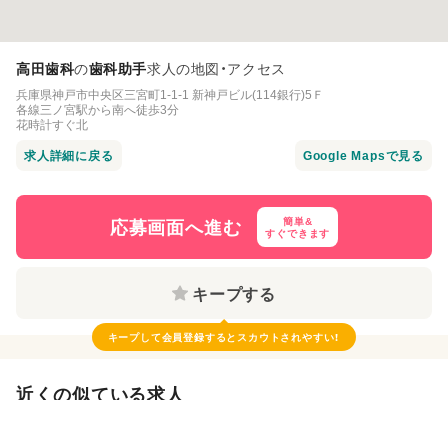
高田歯科
の
歯科助手
求人の地図・アクセス
兵庫県神戸市中央区三宮町1-1-1 新神戸ビル(114銀行)5Ｆ
各線三ノ宮駅から南へ徒歩3分
花時計すぐ北
求人詳細に戻る
応募画面へ進む
簡単&
すぐできます
キープする
キープして会員登録すると
スカウトされやすい！
近くの似ている求人