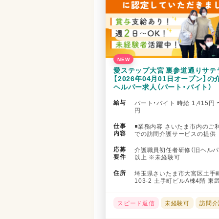
NEW
愛ステップ大宮 裏参道通りサテ
【2026年04月01日オープン】の
ヘルパー求人（パート・バイト）
給与
パート・バイト 時給 1,415円 〜
円
仕事
◾️業務内容 さいたま市内のご
内容
での訪問介護サービスの提供 
的な業務内容＞ ・生活援助：...
応募
介護職員初任者研修（旧ヘルパ
要件
以上 ※未経験可
住所
埼玉県さいたま市大宮区土手
103-2 土手町ビルA棟4階 
ンパークライン 北大宮駅...
スピード返信
未経験可
訪問介