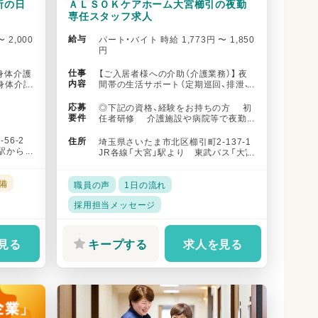
所の日
ＡＬＳＯＫケアホーム大宮櫛引の夜勤
専任スタッフ求人
給与
 2,000
パート・バイト 時給 1,773円 〜 1,850
円
仕事
身体介護
【ご入居者様への介助（介護業務）】 夜
内容
身体介護
間帯の生活サポート（定期巡回、排泄、
..
就寝・起床介助など）がメイ...
応募
◎下記の資格、経験をお持ちの方 初
要件
任者研修 介護施設や病院等で夜勤
介護勤務経験のある方（年数不問...
56-2
住所
埼玉県さいたま市北区櫛引町2-137-1
駅から
JR各線「大宮」駅より 東武バス「大宮
駅西口」より乗車8分...
備
職員の声
1日の流れ
採用担当メッセージ
見る
キープする
求人を見る