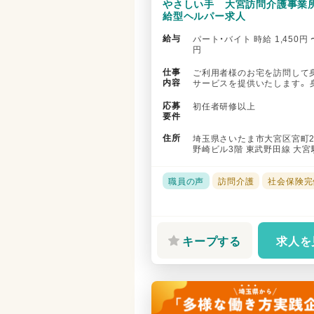
やさしい手 大宮訪問介護事業
給型ヘルパー求人
給与
パート・バイト 時給 1,450円 〜
円
仕事
ご利用者様のお宅を訪問して
内容
サービスを提供いたします。 
の例：食事介助・入浴介助・排泄.
応募
初任者研修以上
要件
住所
埼玉県さいたま市大宮区宮町2-
野崎ビル3階 東武野田線 大宮
徒歩で6分 JR成田エク...
職員の声
訪問介護
社会保険完
キープする
求人を