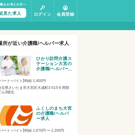
掲載をお考えの方へ
近見た求人
ログイン
会員登録
場所が近い介護職/ヘルパー求人
ひかり訪問介護ス
テーション大宮の
介護職/ヘルパー
求人
【パート・バイト】時給 1,400円
埼玉県さいたま市大宮区大成町3-515-6 岡部
ビル3階北
ふくしのまち大宮
の介護職/ヘルパ
ー求人
【パート・バイト】時給 1,670円 〜 2,200円