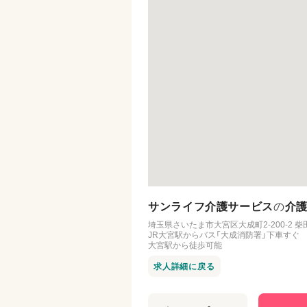
サンライフ介護サービス
の
介護
埼玉県さいたま市大宮区大成町2-200-2 柴
JR大宮駅からバス「大成消防署」下車すぐ
大宮駅から徒歩可能
求人詳細に戻る