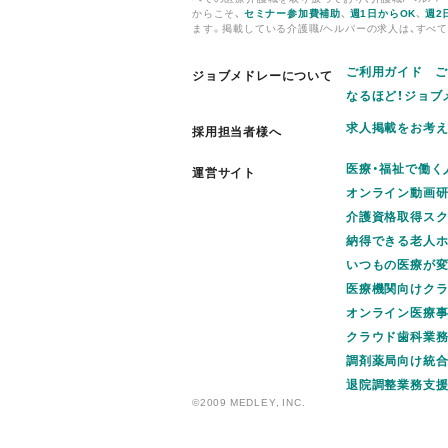
からこそ、
セミナー参加費補助
、
週1日からOK
、
週2
ます。掲載している介護職/ヘルパーの求人は、すべ
ご利用ガイド
ご
ジョブメドレーについて
なるほど！ジョブ
求人掲載をお考
採用担当者様へ
医療・福祉で働く
運営サイト
オンライン動画研
介護資格取得スク
納得できる老人ホ
いつもの医療が変わ
医療機関向けクラウ
オンライン医療事典
クラウド歯科業務支
調剤薬局向け統合
退院調整業務支援
©2009 MEDLEY, INC.