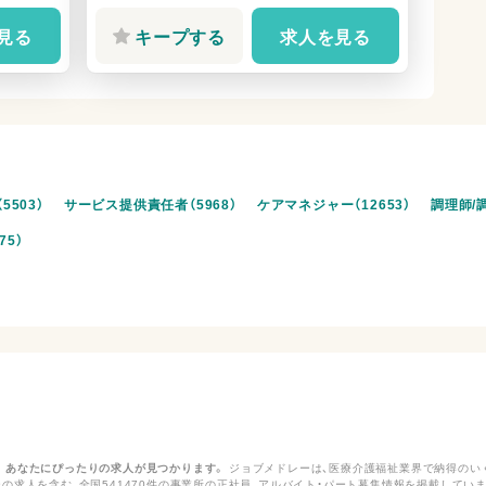
見る
キープする
求人を見る
5503）
サービス提供責任者（5968）
ケアマネジャー（12653）
調理師/調
75）
。あなたにぴったりの求人が見つかります。
ジョブメドレーは、医療介護福祉業界で納得のい
の求人を含む、全国541470件の事業所の正社員、アルバイト・パート募集情報を掲載しています