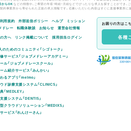
日からOK
などの特徴や、ご希望の年収・時給・月給などでぴったりな求人を探すことができ、ご
て契約事業所から寄せられた正規の求人情報です。応募いただいた内容はすぐに直接事業所に
利用規約
外部送信ポリシー
ヘルプ
ミッション
お困りの方はこ
メドレー
転職体験談
お知らせ
運営会社情報
各種
えの方へ
リンク掲載について
採用担当ログイン
人のためのコミュニティ「シゴトーク」
修サービス「ジョブメドレーアカデミー」
ール「ジョブメドレースクール」
ーム紹介サービス「みんかい」
るアプリ「melmo」
ド診療支援システム「CLINICS」
「MEDLEY」
援システム「DENTIS」
型クラウドソリューション「MEDIXS」
サービス「れんけーさん」