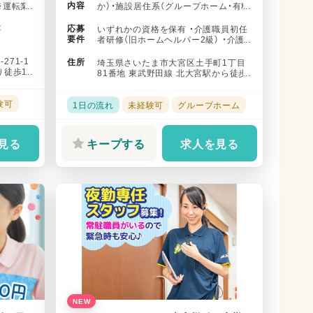
内容
※運転業
か）・施設居住系（グループホーム・有料
.
老人ホームほか）での就業も可...
応募
要
いずれかの資格を保有 ・介護職員初任
要件
者研修（旧ホームヘルパー2級） ・介護
福祉士実務者研修（旧ホーム...
71-1
住所
埼玉県さいたま市大宮区土手町1丁目
り徒歩11
81番地 東武野田線 北大宮駅から徒歩
で2分 ニューシャトル 鉄道...
験可
1日の流れ
未経験可
グループホーム
見る
キープする
求人を見る
NEW