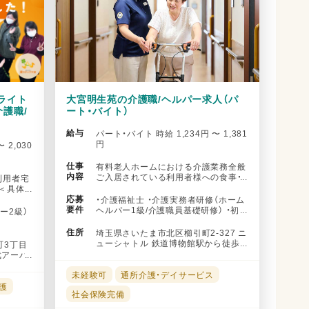
ライト
大宮明生苑の介護職/ヘルパー求人（パ
介護職/
ート・バイト）
給与
パート・バイト 時給 1,234円 〜 1,381
円
 2,030
仕事
有料老人ホームにおける介護業務全般
内容
ご入居されている利用者様への食事・
利用者宅
入浴・排泄介助を中心とした日常...
＜具体
応募
・介護福祉士 ・介護実務者研修（ホーム
要件
ヘルパー1級/介護職員基礎研修） ・初
ー2級）
任者研修（ヘルパー2級）...
住所
埼玉県さいたま市北区櫛引町2-327 ニ
ューシャトル 鉄道博物館駅から徒歩
町3丁目
で14分 JR川越線 日進...
東武アーバ
未経験可
通所介護・デイサービス
護
社会保険完備