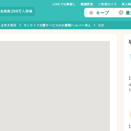
LINEで仕事探し
職種変更
ご利用ガイド
求人
キープ
最
たま市大宮区
サンライフ介護サービスの介護職/ヘルパー求人
地図