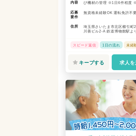
内容
び機材の管理 ※1日6件程度 
務なし 雇用期間の定めあり ..
応募
無資格未経験OK 運転免許不
要件
住所
埼玉県さいたま市北区櫛引町2-2
川善ビル2-A 鉄道博物館駅よ
分／大宮駅よりバス...
スピード返信
1日の流れ
未経
キープする
求人を