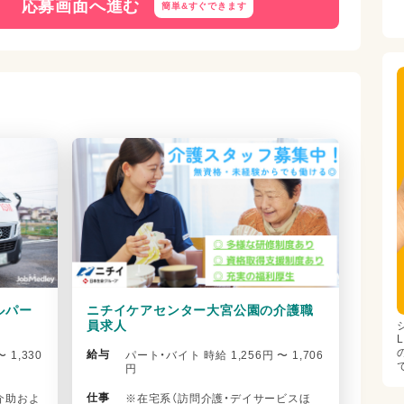
応募画面へ進む
簡単&
すぐできます
ルパー
ニチイケアセンター大宮公園の介護職
員求人
給与
 1,330
パート・バイト 時給 1,256円 〜 1,706
円
仕事
介助およ
※在宅系（訪問介護・デイサービスほ