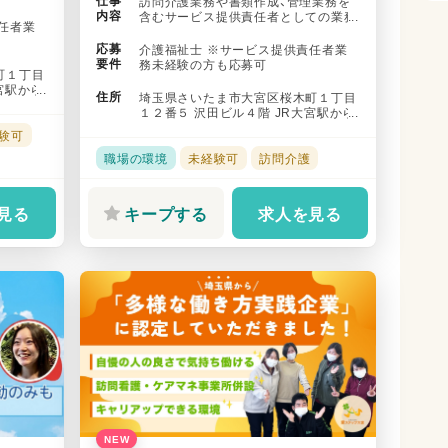
仕事
訪問介護業務や書類作成、管理業務を
.
内容
含むサービス提供責任者としての業務
任者業
全般 【業務の具体例】 ・申し込...
応募
介護福祉士 ※サービス提供責任者業
要件
務未経験の方も応募可
町１丁目
宮駅から
住所
埼玉県さいたま市大宮区桜木町１丁目
１２番５ 沢田ビル４階 JR大宮駅から
徒歩で1０分
験可
職場の環境
未経験可
訪問介護
見る
キープする
求人を見る
NEW