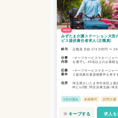
NEW
みずたま介護ステーション大宮
ビス提供責任者求人（正職員）
給与
正職員 月給 274,500円 〜 34
仕事
・チーフサービスマネージャー
内容
を遵守し、40名以上のお客様
ていただきます ・サービスマ..
応募
・チーフサービスマネージャー
要件
ス提供責任者資格要件を有する
ービス提供責任者業務の経験を有
住所
埼玉県さいたま市中央区上落合9
Mビル3階 JR京浜東北線・埼
歩10分
1日の流れ
未経験可
訪問介護
キープする
求人を