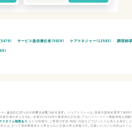
5479）
サービス提供責任者（5929）
ケアマネジャー（12593）
調理師/調
69）
レー。あなたにぴったりの求人が見つかります。
ジョブメドレーは、医療介護福祉業界で納得の
責任者の求人を含む、全国537624件の事業所の正社員、アルバイト・パート募集情報を掲載し
クスタイム制度あり
などの特徴や、ご希望の年収・時給・月給などでぴったりな求人を探すこと
求人は、すべて契約事業所から寄せられた正規の求人情報です。応募いただいた内容はすぐに