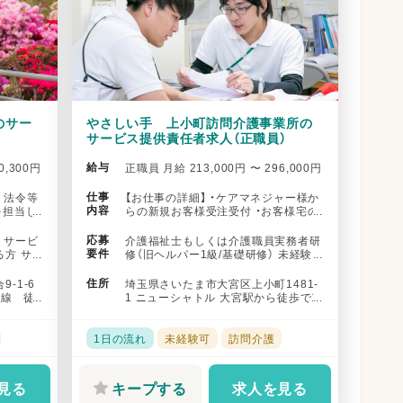
のサー
やさしい手 上小町訪問介護事業所の
サービス提供責任者求人（正職員）
給与
0,300円
正職員 月給 213,000円 〜 296,000円
仕事
 法令等
【お仕事の詳細】 ・ケアマネジャー様か
内容
を担当し
らの新規お客様受注受付 ・お客様宅の
.
事前訪問（アセスメント） ...
応募
 サービ
介護福祉士もしくは介護職員実務者研
要件
方 サ
修（旧ヘルパー1級/基礎研修） 未経験
...
可
住所
-1-6
埼玉県さいたま市大宮区上小町1481-
京線 徒
1 ニューシャトル 大宮駅から徒歩で1
7分 北陸新幹線 大宮駅...
1日の流れ
未経験可
訪問介護
見る
キープする
求人を見る