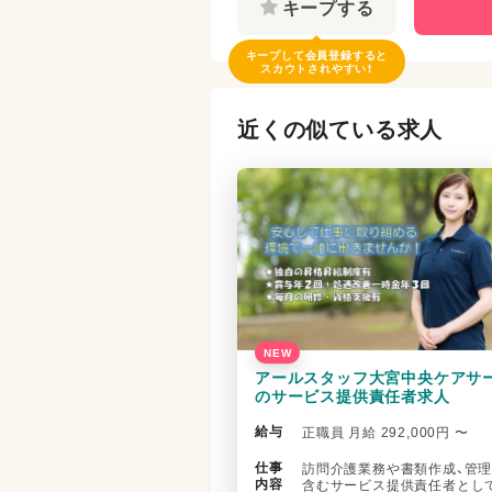
キープする
キープして会員登録すると
スカウトされやすい！
近くの似ている求人
NEW
アールスタッフ大宮中央ケアサ
のサービス提供責任者求人
給与
正職員 月給 292,000円 〜
仕事
訪問介護業務や書類作成、管
内容
含むサービス提供責任者とし