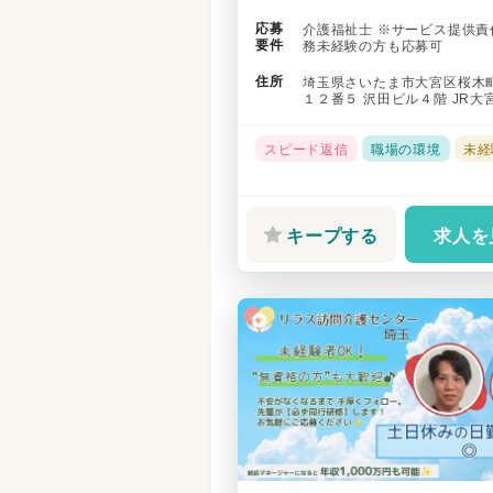
全般 【業務の具体例】 ・申し込..
応募
介護福祉士 ※サービス提供責
要件
務未経験の方も応募可
住所
埼玉県さいたま市大宮区桜木
１２番５ 沢田ビル４階 JR大
徒歩で1０分
スピード返信
職場の環境
未経
キープする
求人を