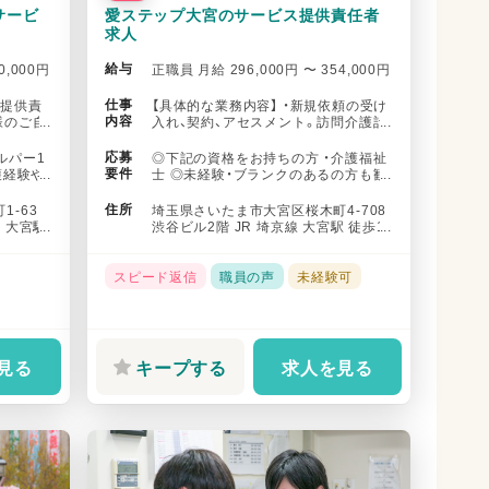
サービ
愛ステップ大宮のサービス提供責任者
求人
給与
0,000円
正職員 月給 296,000円 〜 354,000円
仕事
ス提供責
【具体的な業務内容】 ・新規依頼の受け
内容
様のご自
入れ、契約、アセスメント。訪問介護計
...
画書の作成 ・ケアマネージ...
応募
ルパー1
◎下記の資格をお持ちの方 ・介護福祉
要件
護経験や
士 ◎未経験・ブランクのあるの方も歓
迎 研修やフォロー体制を整え...
住所
-63
埼玉県さいたま市大宮区桜木町4-708
 大宮駅
渋谷ビル2階 JR 埼京線 大宮駅 徒歩1
3分
スピード返信
職員の声
未経験可
見る
キープする
求人を見る