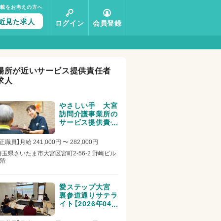
掲載をお考えの方へ
近見た求人
ログイン
会員登録
場所が近いサービス提供責任者
求人
やさしい手 大宮
訪問介護事業所の
サービス提供責任
者求人
正職員】月給 241,000円 〜 282,000円
埼玉県さいたま市大宮区宮町2-56-2 野崎ビル
3階
愛ステップ大宮
裏参道通りサテラ
イト【2026年04
月01日オープン】
のサービス提供責