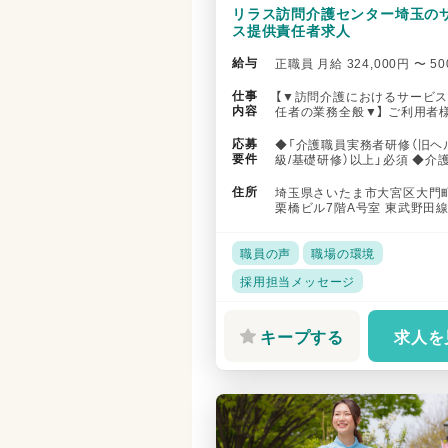
リラス訪問介護センター埼玉の
ス提供責任者求人
給与
正職員 月給 324,000円 〜 50
仕事
【▼訪問介護におけるサービ
内容
任者の業務全般▼】 ご利用者
宅へ伺い､ケアプランに合わせた
応募
◆「介護職員実務者研修（旧ヘ
要件
級/基礎研修）以上」必須 ◆介
介護スキルは必須です！ ◆...
住所
埼玉県さいたま市大宮区大門町1
栗橋ビル7階A号室 東武野田線
から徒歩で3分 宇都宮線...
職員の声
職場の環境
採用担当メッセージ
キープする
求人を