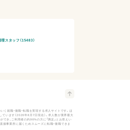
理スタッフ（15483）
いく就職・復職・転職を実現する求人サイトです。ほ
ています（2026年8月7日現在）。求人数が業界最大
ができ、ご利用者の約96%の方に「満足」とお答えい
直接事業所に届くためスムーズに転職・復職できま