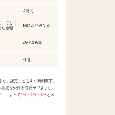
4時間
どに応じて
園により異なる
めた金額
幼稚園教諭
任意
により、認定こども園や新制度下に
ら認定を受ける必要ができまし
由」
によって
1号・2号・3号
と区