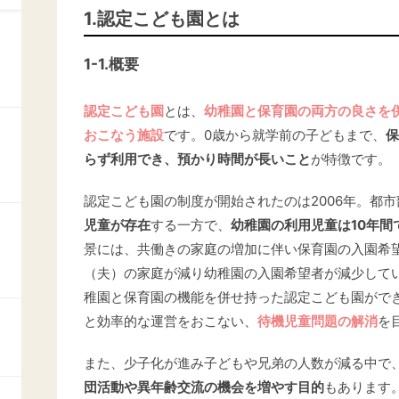
1.認定こども園とは
1-1.概要
認定こども園
とは、
幼稚園と保育園の両方の良さを
おこなう施設
です。0歳から就学前の子どもまで、
保
らず利用でき、預かり時間が長いこと
が特徴です。
認定こども園の制度が開始されたのは2006年。都
児童が存在
する一方で、
幼稚園の利用児童は10年間
景には、共働きの家庭の増加に伴い保育園の入園希望
（夫）の家庭が減り幼稚園の入園希望者が減少して
稚園と保育園の機能を併せ持った認定こども園がで
と効率的な運営をおこない、
待機児童問題の解消
を
また、少子化が進み子どもや兄弟の人数が減る中で
団活動や異年齢交流の機会を増やす目的
もあります