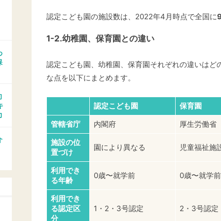
認定こども園の施設数は、2022年4月時点で全国に
1-2.幼稚園、保育園との違い
わ
保
認定こども園、幼稚園、保育園それぞれの違いはどの
な点を以下にまとめます。
向
キ
認定こども園
保育園
力
管轄省庁
内閣府
厚生労働省
介
施設の位
園により異なる
児童福祉施
置づけ
利用でき
0歳〜就学前
0歳〜就学前
る年齢
利用でき
る認定区
1・2・3号認定
2・3号認定
分