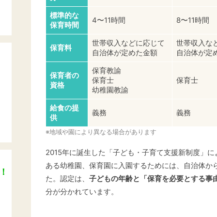
標準的な
4〜11時間
8〜11時間
保育時間
世帯収入などに応じて
世帯収入な
保育料
自治体が定めた金額
自治体が定
保育教諭
保育者の
保育士
保育士
資格
幼稚園教諭
給食の提
義務
義務
供
※地域や園により異なる場合があります
2015年に誕生した「子ども・子育て支援新制度」
ある幼稚園、保育園に入園するためには、自治体か
K！
た。認定は、
子どもの年齢と「保育を必要とする事
分が分かれています。