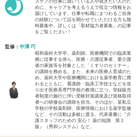
スケアの仕事に就いている人や就きたい人のた
めに、キャリアを考えるうえで役立つ情報をお
届けしています。仕事や転職にまつわるご自身
の経験について話を聞かせていただける方も随
時募集中。詳しくは「取材協力者募集」の記事
をご覧ください！
監修
：
中澤 巧
昭和薬科大学卒。薬剤師。医療機関での臨床業
務に従事する傍ら、医療・介護従事者、要介護
者の家族等を対象とした「くすりのセミナー」
の講師を務める。また、未来の医療人育成のた
め、薬科大学や医療機関における薬学教育に携
わるとともに、看護師・臨床工学技士などを送
り出す医療系専門学校の教壇に立つ。登録販売
者制度の施行に伴い受験対策講座及び資格取得
者への研修会の講師を担当。そのほか、某私立
学校の学校薬剤師、医療情報における薬学監修
など、その活動は多岐に渡る。代表著書に『介
護スタッフのための 安心！ 薬の知識 第２
版』（秀和システム）など。