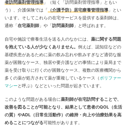
者訪問薬剤管理指導
」（短く「訪問薬剤管理指導」ともい
う）、介護保険では「
（介護予防）居宅療養管理指導
」とい
います。そしてこれらの在宅サービスを提供する薬剤師は、
通称「
在宅薬剤師
」や「
訪問薬剤師
」と呼ばれます。
自宅や施設で療養生活を送る人のなかには、
薬に関する問題
を抱えている人が少なくありません。
例えば、認知症などの
基礎疾患があるために薬の飲み忘れや飲みすぎなど適切な服
薬が困難なケース、独居や要介護などの事情により薬局まで
薬を受け取りに行くのが困難なケース、複数の医療機関から
多くの薬が処方されて薬が重複しているケース（
ポリファー
マシー
と呼ぶ）などといった問題が起きています。
このような問題がある場合に
薬剤師が在宅訪問することで、
改善を図ることが可能となり、結果として患者のQOL（生活
の質）やADL（日常生活動作）の維持・向上や治療効果を高
めることにつながる
可能性があります。